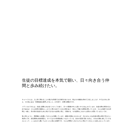
生徒の目標達成を本気で願い、日々向き合う仲
間と歩み続けたい。
キョーイクには、人と深く関わることの喜びを実感できる毎日があります。私はその価値を求めて入社しましたが、今ではそれに加
え、その先にある「目標達成を後押しすること」が大切で、仕事の原動力です。
メディカルラボには、生徒に真摯に向き合うスタッフが多く、日々の業務の中にも思いやりがあふれています。生徒の夢を実現するた
めであれば、どんな意見や提案もしっかりと受け止めてくれる土壌があり、安心して働ける環境が整っています。そんな信頼できる仲
間と一緒に、目の前の生徒のために何ができるかを必死に考え、行動する。その姿勢をこれからも変わらず貫いていきたいです。
私と同じように、異業種から転職してきた人も活躍しています。経験の有無にかかわらず、欠かせないのは生徒の夢を本気で支えたい
気持ちです。担任業務も校舎運営も、すべてはその目標達成につながっている。自分の言葉で想いを伝え、それを行動に移していける
人にとって、ここは心から働いてよかったと思える場所です。そんな仲間がこれからさらに増えてくれることを楽しみにしています。