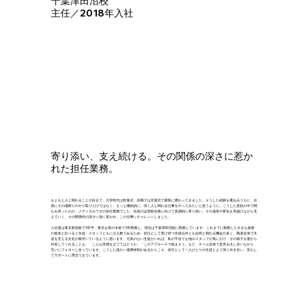
千葉津田沼校
主任／2018年入社
寄り添い、支え続ける。その関係の深さに惹か
れた担任業務。
もともと人と関わることが好きで、大学時代は飲食店、前職では百貨店で接客に携わってきました。そうした経験を重ねるうちに、次
第にその場限りのやり取りだけではなく、もっと継続的に、深く人と関わる仕事をやってみたいと思うように。こうした意欲の中で関
心を持ったのが、メディカルラボの担任業務でした。生徒の志望校合格に向けて長期的に寄り添い、その成長や変化を見届けながら支
えていく。その関係性の深さに強く惹かれ、この仕事にチャレンジしました。
入社後は東京新宿校で3年半、東京お茶の水校で3年勤務し、現在は千葉津田沼校に勤務しています。これまでに勤務した大きな規模
の校舎と比べると生徒・スタッフともに少人数であるため、担任として受け持つ生徒以外とも自然と関わる機会が多く、職員全体で生
徒を支える文化が根付いているように思います。元気のない生徒がいれば、私が不在でも他のスタッフが気にかけ、その様子を後から
共有してくれることも。「こんな目標を立ててはどうか」「このアプローチで励まそう」など、チーム全体で意見を出し合いながら、
互いにフォローし合っています。こうした温かい連携体制があるからこそ、担任として一人ひとりの生徒とより深く向き合い、安心し
てサポートに専念できています。