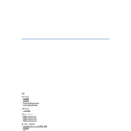
TOP
会社を知る
└
会社概要
└
企業理念
└
キョーイクのミッション
└
メディカルラボとは？
仕事を知る
└
一日の流れ
社員インタビュー
└
社員インタビュー01
└
社員インタビュー02
└
社員インタビュー03
働く環境・研修制度
└
1分でわかるキョーイクの環境・制度
└
研修制度
└
FAQ