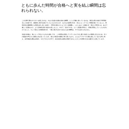
ともに歩んだ時間が合格へと実を結ぶ瞬間は忘
れられない。
この仕事で最もやりがいを感じるのは、やはり生徒の合格を知れる瞬間。とくに印象に残っているのは、東京お茶の水校で3年間担
当した生徒です。真面目に努力を続けていたにもかかわらず、なかなか結果が出ず、本人にとってつらい時期が続いていました。科
目担当の講師陣とも何度も話し合いを続け、2年目の終わりにようやく合格圏に。しかしあと一歩届かず、迎えた3年目には、あえて
厳しい言葉をかけ、より主体的な取り組みを促しました。やがて「自分でやる」という意識が芽生え、行動が変化していったのがわ
かりました。そして迎えた合格発表の日、一緒に喜びを分かち合えたあの瞬間は、今でも忘れられません。
生徒の合格は、私にとって何よりも大きな願いです。この実現を目指してメディカルラボに通う生徒たちの期待に応えるため、日々
の面談や声かけに真剣に向き合っています。彼らの状況や感情に寄り添いながら、どんなアプローチが最も適しているかを常に考
え、試行錯誤を重ねる毎日。そのプロセスの中で、自分自身も成長を実感できることがこの仕事の大きな魅力だと感じています。